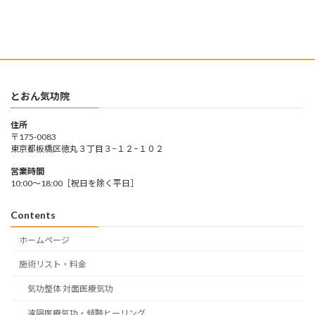
とおん気功院
住所
〒175-0083
東京都板橋区徳丸３丁目３−１２−１０２
営業時間
10:00〜18:00［祝日を除く平日］
Contents
ホームページ
施術リスト・料金
気功整体 対面医療気功
遠隔医療気功・傾聴ヒーリング